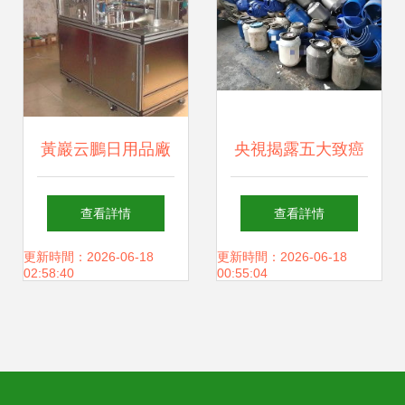
雜品
黃巖云鵬日用品廠
央視揭露五大致癌
清香劑、洗手液、
日用品 降價背后暗
查看詳情
查看詳情
除臭劑——日常清
藏隱患，您中招了
更新時間：2026-06-18
更新時間：2026-06-18
02:58:40
00:55:04
新新標桿
嗎？