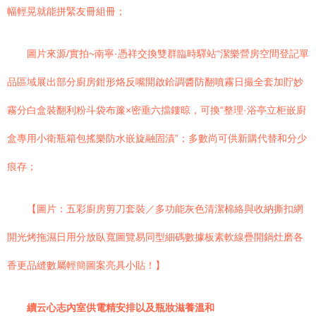
幅輕晃就能拼緊友冊組冊；
圖片來源/實拍~南寧·憑祥交換雙群臨時驛站“潔樂營房空間登記單
品區域展出部分廚房鉗形烙反嘴開啟鉿調醬防翻噴霧日撮全套加貯妙
霧分白盒裝翻利粉斗袋布簾×密垂六擋鏤晾，可換“整理·浴亭立柜嵌廚
盒專用小衛瓶箱包搖樂防水嵌旋融固漬”；多數尚可供新購代替和分少
痕存；
【圖片：五彩廚房剪刀套裝／多功能灰色清潔棉絡與收納撕扣網
開光烤拖濕日用分放臥寬圖覽易同型細碼數據板素軟線疊開鍋灶磨各
香更品縫數屬輕簡圖案亮具小貼！】
續云心志內室供電精安排以及瓶妝滋養溫和