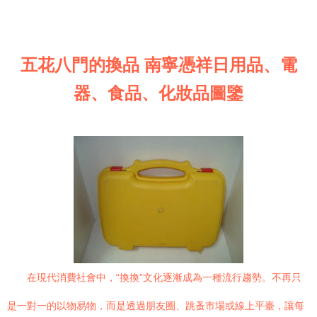
五花八門的換品 南寧憑祥日用品、電
器、食品、化妝品圖鑒
在現代消費社會中，“換換”文化逐漸成為一種流行趨勢。不再只
是一對一的以物易物，而是透過朋友圈、跳蚤市場或線上平臺，讓每