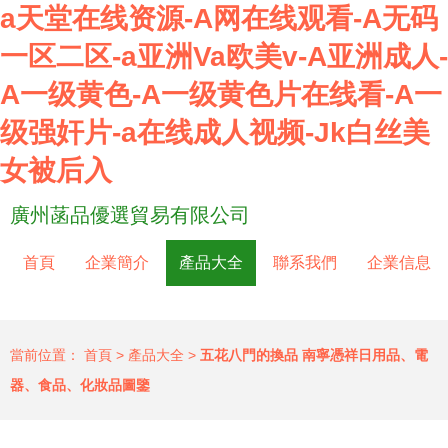
a天堂在线资源-A网在线观看-A无码
一区二区-a亚洲Va欧美v-A亚洲成人-
A一级黄色-A一级黄色片在线看-A一
级强奸片-a在线成人视频-Jk白丝美
女被后入
廣州菡品優選貿易有限公司
首頁
企業簡介
產品大全
聯系我們
企業信息
當前位置：
首頁
>
產品大全
>
五花八門的換品 南寧憑祥日用品、電
器、食品、化妝品圖鑒