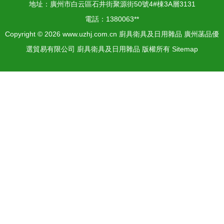
地址：廣州市白云區石井街聚源街50號4#棟3A層3131
電話：1380063**
Copyright © 2026
www.uzhj.com.cn
廚具衛具及日用雜品
廣州菡品優
選貿易有限公司
廚具衛具及日用雜品
版權所有
Sitemap