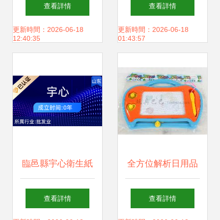
識著作權 布局廚具
衛具 當旅行便捷性
查看詳情
查看詳情
衛具及日用雜品市
遇上日常生活美學
更新時間：2026-06-18
更新時間：2026-06-18
12:40:35
01:43:57
場
的完美結合
臨邑縣宇心衛生紙
全方位解析日用品
批發店 廚具衛具及
及文具產業鏈 從批
查看詳情
查看詳情